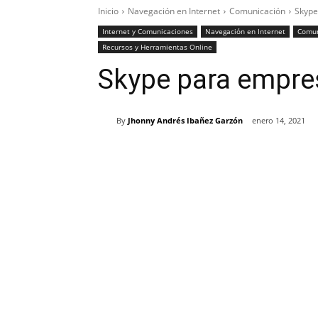
Inicio
Navegación en Internet
Comunicación
Skype
Internet y Comunicaciones
Navegación en Internet
Comun
Recursos y Herramientas Online
Skype para empres
By
Jhonny Andrés Ibañez Garzón
enero 14, 2021
Cuota