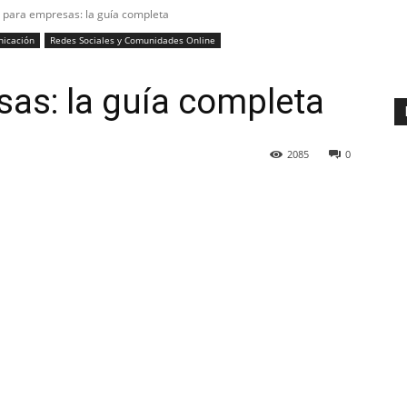
 para empresas: la guía completa
icación
Redes Sociales y Comunidades Online
as: la guía completa
2085
0