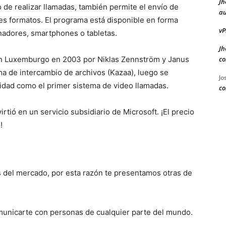
Jh
o de realizar llamadas, también permite el envío de
au
es formatos. El programa está disponible en forma
vP
enadores, smartphones o tabletas.
Jh
co
en Luxemburgo en 2003 por Niklas Zennström y Janus
orma de intercambio de archivos (Kazaa), luego se
Jo
idad como el primer sistema de video llamadas.
co
tió en un servicio subsidiario de Microsoft. ¡El precio
!
s del mercado, por esta razón te presentamos otras de
omunicarte con personas de cualquier parte del mundo.