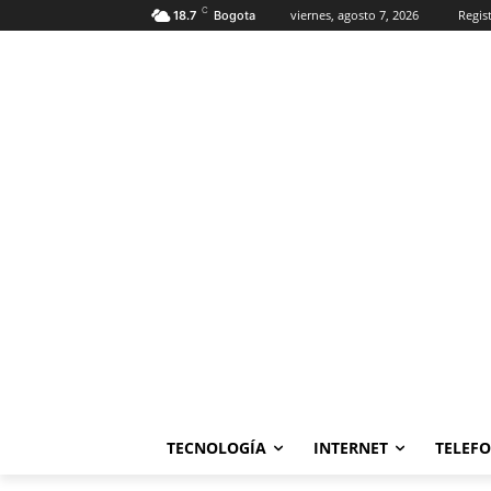
C
viernes, agosto 7, 2026
Regist
18.7
Bogota
TECNOLOGÍA
INTERNET
TELEF