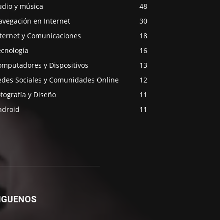
udio y música
48
avegación en Internet
30
nternet y Comunicaciones
18
ecnología
16
omputadores y Dispositivos
13
edes Sociales y Comunidades Online
12
tografía y Diseño
11
ndroid
11
IGUENOS