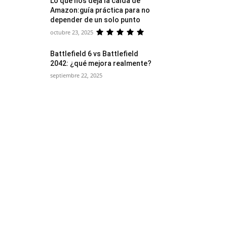
Lo que nos deja la caída de
Amazon:guía práctica para no
depender de un solo punto
octubre 23, 2025
Battlefield 6 vs Battlefield
2042: ¿qué mejora realmente?
septiembre 22, 2025