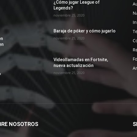
¿Cómo jugar League of
A
Legends?
N
noviembre 25, 2020
I
T
Baraja de póker y cómo jugarlo
noviembre 25, 2020
en
C
en
R
Fo
Videollamadas en Fortnite,
nueva actualización
A
noviembre 25, 2020
?
BRE NOSOTROS
S