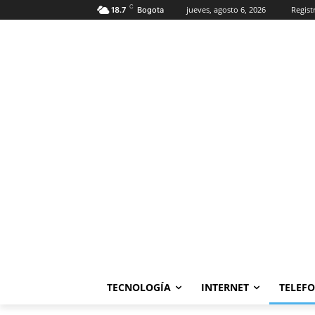
C
jueves, agosto 6, 2026
Regist
18.7
Bogota
TECNOLOGÍA
INTERNET
TELEF