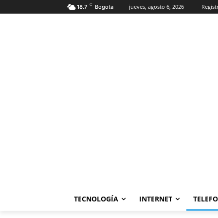
C
jueves, agosto 6, 2026
Regist
18.7
Bogota
TECNOLOGÍA
INTERNET
TELEF