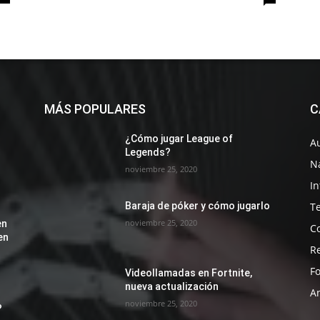
MÁS POPULARES
C
¿Cómo jugar League of
A
Legends?
N
noviembre 25, 2020
I
T
Baraja de póker y cómo jugarlo
noviembre 25, 2020
en
C
en
R
Fo
Videollamadas en Fortnite,
nueva actualización
A
noviembre 25, 2020
?