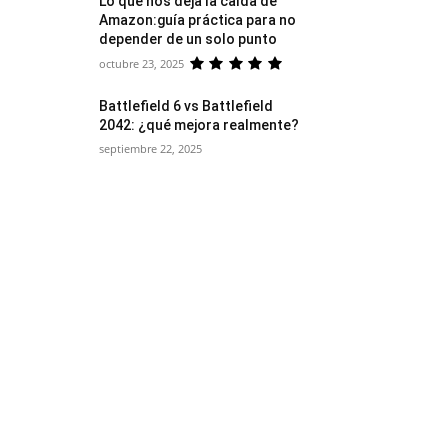
Lo que nos deja la caída de
Amazon:guía práctica para no
depender de un solo punto
octubre 23, 2025
Battlefield 6 vs Battlefield
2042: ¿qué mejora realmente?
septiembre 22, 2025