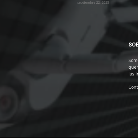
septiembre 22, 2025
SO
Somo
quer
las 
Cont