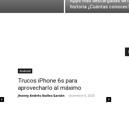
Apps más descargadas de l
historia ¿Cuántas conoces
Android
Trucos iPhone 6s para
aprovecharlo al máximo
Jhonny Andrés Ibañez Garzón
-
diciembre 4, 2020
0
0