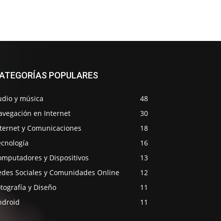
ATEGORÍAS POPULARES
udio y música
48
avegación en Internet
30
nternet y Comunicaciones
18
ecnología
16
omputadores y Dispositivos
13
edes Sociales y Comunidades Online
12
tografía y Diseño
11
ndroid
11