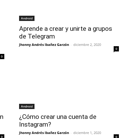
Android
Aprende a crear y unirte a grupos
de Telegram
Jhonny Andrés Ibañez Garzón
-
diciembre 2, 2020
0
0
Android
en
¿Cómo crear una cuenta de
Instagram?
Jhonny Andrés Ibañez Garzón
-
diciembre 1, 2020
0
0