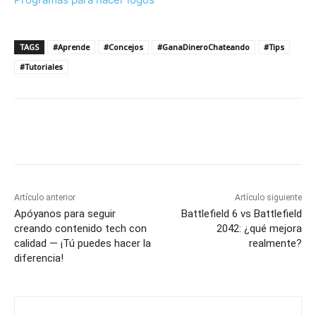
TAGS
#Aprende
#Concejos
#GanaDineroChateando
#Tips
#Tutoriales
Artículo anterior
Artículo siguiente
Apóyanos para seguir
Battlefield 6 vs Battlefield
creando contenido tech con
2042: ¿qué mejora
calidad — ¡Tú puedes hacer la
realmente?
diferencia!