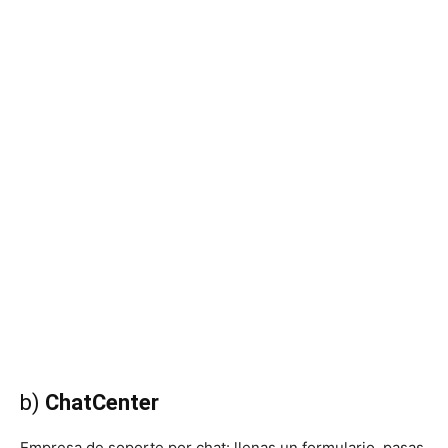
b)
ChatCenter
Empresa de soporte por chat: llenas un formulario, pasas