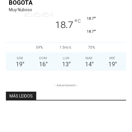
BOGOTA
Muy Nuboso
°
18.7
°
C
18.7
°
18.7
59%
1.5m/s
75%
SÁB
DOM
LUN
MAR
MIÉ
19
°
16
°
13
°
14
°
19
°
- Advertisment -
MÁS LEIDOS