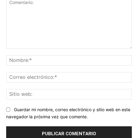
Comentario:
No
Co
ele
Sit
we
Guardar mi nombre, correo electrónico y sitio web en este
navegador la próxima vez que comente.