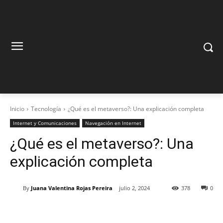
Inicio
Tecnología
¿Qué es el metaverso?: Una explicación completa
Internet y Comunicaciones
Navegación en Internet
¿Qué es el metaverso?: Una
explicación completa
By
Juana Valentina Rojas Pereira
julio 2, 2024
378
0