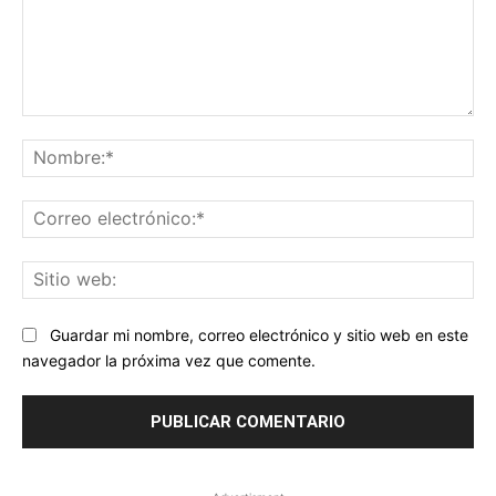
Comentario:
No
Co
ele
Sit
we
Guardar mi nombre, correo electrónico y sitio web en este
navegador la próxima vez que comente.