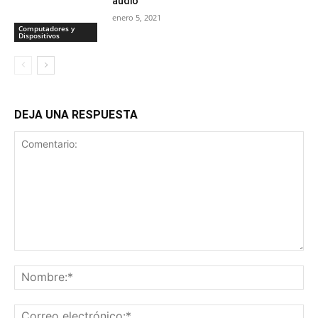
audio
enero 5, 2021
Computadores y
Dispositivos
DEJA UNA RESPUESTA
Comentario:
No
Co