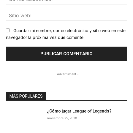
ele
Sit
we
Guardar mi nombre, correo electrónico y sitio web en este
navegador la próxima vez que comente.
- Advertisment -
MÁS POPULARES
¿Cómo jugar League of Legends?
noviembre 25, 2020