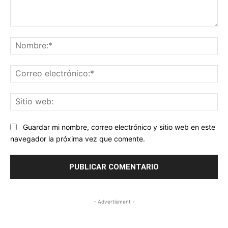
Comentario:
No
Co
ele
Sit
we
Guardar mi nombre, correo electrónico y sitio web en este
navegador la próxima vez que comente.
- Advertisment -