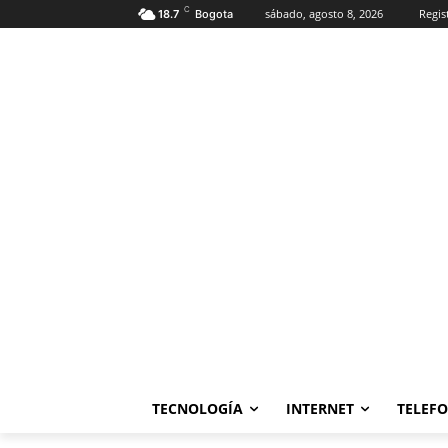
C
sábado, agosto 8, 2026
Regis
18.7
Bogota
TECNOLOGÍA
INTERNET
TELEF