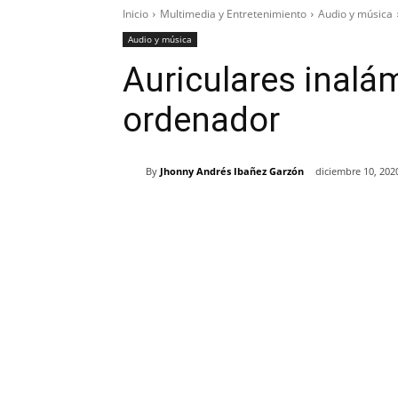
Inicio
Multimedia y Entretenimiento
Audio y música
Audio y música
Auriculares inalá
ordenador
By
Jhonny Andrés Ibañez Garzón
diciembre 10, 202
Cuota