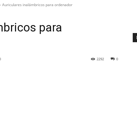
Auriculares inalámbricos para ordenador
mbricos para
0
2292
0