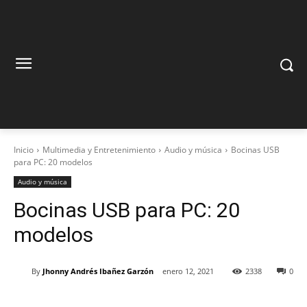
Inicio
Multimedia y Entretenimiento
Audio y música
Bocinas USB
para PC: 20 modelos
Audio y música
Bocinas USB para PC: 20
modelos
By
Jhonny Andrés Ibañez Garzón
enero 12, 2021
2338
0