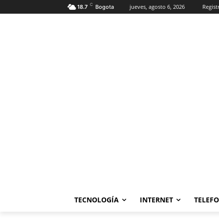
C
jueves, agosto 6, 2026
Regist
18.7
Bogota
TECNOLOGÍA
INTERNET
TELEF