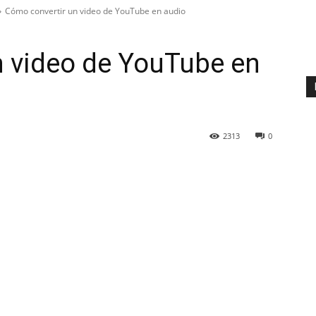
Cómo convertir un video de YouTube en audio
n video de YouTube en
2313
0