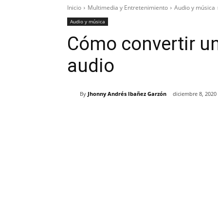
Inicio
Multimedia y Entretenimiento
Audio y música
Audio y música
Cómo convertir u
audio
By
Jhonny Andrés Ibañez Garzón
diciembre 8, 2020
Cuota