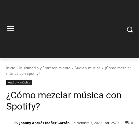
Inicio
Multimedia y Entretenimiento
Audio y música
¿Cómo mezclar
música con Spotify?
Audio y música
¿Cómo mezclar música con
Spotify?
By
Jhonny Andrés Ibañez Garzón
diciembre 7, 2020
2579
0