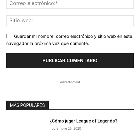
Co
ele
Sit
we
Guardar mi nombre, correo electrónico y sitio web en este
navegador la próxima vez que comente.
- Advertisment -
MÁS POPULARES
¿Cómo jugar League of Legends?
noviembre 25, 2020