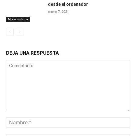
desde el ordenador
enero 7, 2021
Mixar música
DEJA UNA RESPUESTA
Comentario:
No