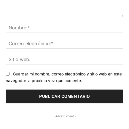
Comentario:
No
Co
ele
Sit
we
Guardar mi nombre, correo electrónico y sitio web en este
navegador la próxima vez que comente.
- Advertisment -