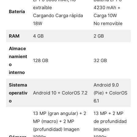
extraíble
4230 mAh +
Batería
Cargando Carga rápida
Carga 10W
18W
No removible
RAM
4 GB
2 GB
Almace
namient
128 GB
32 GB
o
interno
Sistema
Android 9.0
operativ
Android 10 + ColorOS 7.2
(Pie) + ColorOS
o
6.1
13 MP (gran angular) + 2
13 MP + 2 MP
MP (macro) + 2 MP
de profundidad
(profundidad) Imagen
Imagen