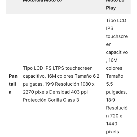
Play
Tipo LCD
IPS
touchscre
en
capacitivo
, 16M
Tipo LCD IPS LTPS touchscreen
colores
Pan
capacitivo, 16M colores Tamaño 6.2
Tamaño
tall
pulgadas, 19:9 Resolución 1080 x
5.5
a
2270 pixels Densidad 403 ppi
pulgadas,
Protección Gorilla Glass 3
18:9
Resolució
n 720 x
1440
pixels