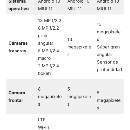
Sistema
Android 10
Android 10
Android 10
operativo
MIUI 11
MIUI 11
MIUI 11
13 MP f/2.2
13
8 MP f/2.2
megapíxele
gran
13
s
Cámaras
angular
megapíxele
Súper gran
traseras
5 MP f/2.4
s
angular
macro
Sensor de
2 MP f/2.4
profundidad
bokeh
8
5
Cámara
5
megapíxele
megapíxele
frontal
megapíxele
s
s
s
LTE
Wi-Fi