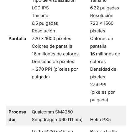
Tipo de visualización
Tamaño
LCD IPS
6.22 pulgadas
Tamaño
Resolución
6.5 pulgadas
720 x 1560
Resolución
píxeles
Pantalla
720 x 1600 píxeles
Colores de
Colores de pantalla
pantalla
16 millones de colores
16 millones de
Densidad de pixeles
colores
~ 270 PPI (píxeles por
Densidad de
pulgada)
pixeles
276 PPI
(píxeles por
pulgada)
Procesa
Qualcomm SM4250
dor
Snapdragon 460 (11 nm)
Helio P35
Li-Po 5000 mAh, no
Batería Li-Po