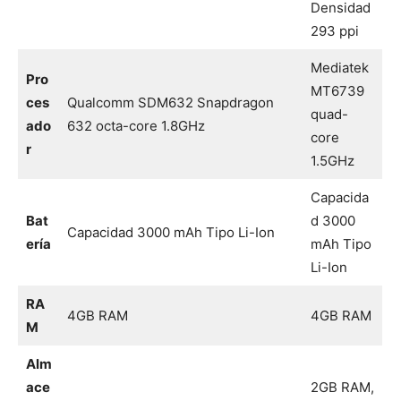
Densidad
293 ppi
Mediatek
Pro
MT6739
ces
Qualcomm SDM632 Snapdragon
quad-
ado
632 octa-core 1.8GHz
core
r
1.5GHz
Capacida
Bat
d 3000
Capacidad 3000 mAh Tipo Li-Ion
ería
mAh Tipo
Li-Ion
RA
4GB RAM
4GB RAM
M
Alm
ace
2GB RAM,