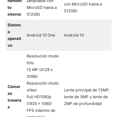
namien
(ampliable con
con MicroSD hasta a
to
MicroSD hasta a
512GB)
interno
512GB)
Sistem
a
Android 10 One
Android 10
operati
vo
Resolución modo
foto
13 MP (4128 x
3096)
Resolución modo
Cámar
vídeo
Lente principal de 13MP,
as
Full HD1080p
lente de 5MP y lente de
trasera
(1920 x 1080)
2MP de profundidad
s
FPS máximo de