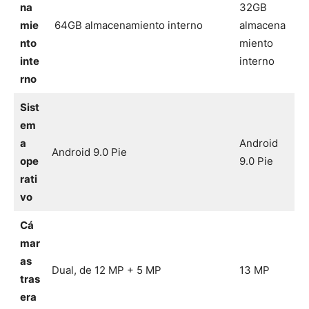
na
32GB
mie
64GB almacenamiento interno
almacena
nto
miento
inte
interno
rno
Sist
em
a
Android
Android 9.0 Pie
ope
9.0 Pie
rati
vo
Cá
mar
as
Dual, de 12 MP + 5 MP
13 MP
tras
era