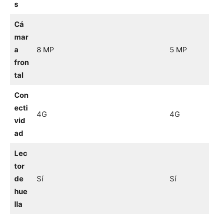
s
Cá
mar
a
8 MP
5 MP
fron
tal
Con
ecti
4G
4G
vid
ad
Lec
tor
de
Sí
Sí
hue
lla