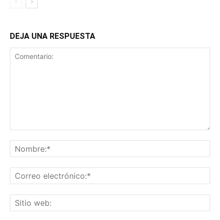
DEJA UNA RESPUESTA
Comentario:
No
Co
ele
Sit
we