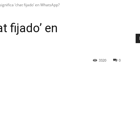
ignifica ‘chat fijado’ en WhatsApp?
t fijado’ en
3320
0