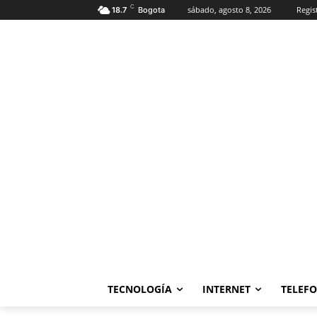
C
sábado, agosto 8, 2026
Regis
18.7
Bogota
TECNOLOGÍA
INTERNET
TELEF