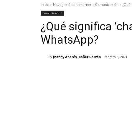
Inicio
Navegación en Internet
Comunicación
¿Qué s
Comunicación
¿Qué significa ‘cha
WhatsApp?
By
Jhonny Andrés Ibañez Garzón
febrero 3, 2021
Cuota