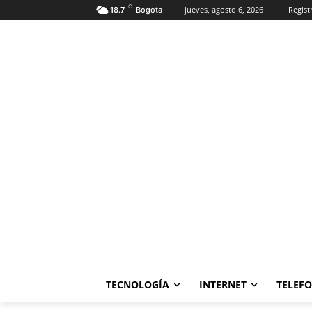
C
jueves, agosto 6, 2026
Regist
18.7
Bogota
TECNOLOGÍA
INTERNET
TELEF