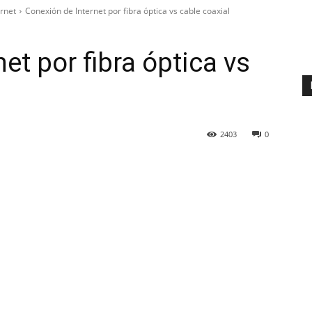
rnet
Conexión de Internet por fibra óptica vs cable coaxial
et por fibra óptica vs
2403
0