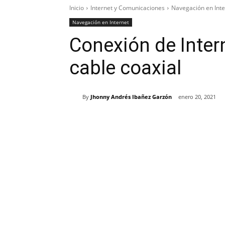
Inicio
Internet y Comunicaciones
Navegación en Inte
Navegación en Internet
Conexión de Intern
cable coaxial
By
Jhonny Andrés Ibañez Garzón
enero 20, 2021
Cuota