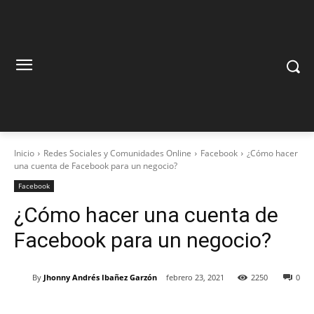
Inicio
Redes Sociales y Comunidades Online
Facebook
¿Cómo hacer
una cuenta de Facebook para un negocio?
Facebook
¿Cómo hacer una cuenta de
Facebook para un negocio?
By
Jhonny Andrés Ibañez Garzón
febrero 23, 2021
2250
0