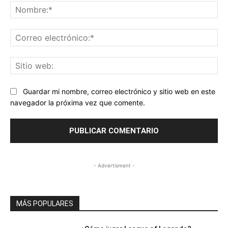
No
Co
ele
Sit
we
Guardar mi nombre, correo electrónico y sitio web en este
navegador la próxima vez que comente.
- Advertisment -
MÁS POPULARES