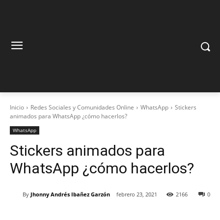
Inicio
Redes Sociales y Comunidades Online
WhatsApp
Stickers
animados para WhatsApp ¿cómo hacerlos?
WhatsApp
Stickers animados para
WhatsApp ¿cómo hacerlos?
By
Jhonny Andrés Ibañez Garzón
febrero 23, 2021
2166
0