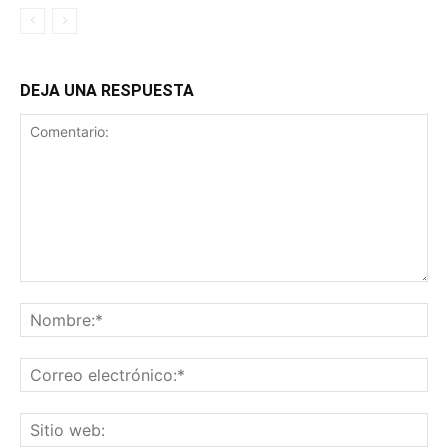
DEJA UNA RESPUESTA
Comentario:
No
Co
ele
Sit
we