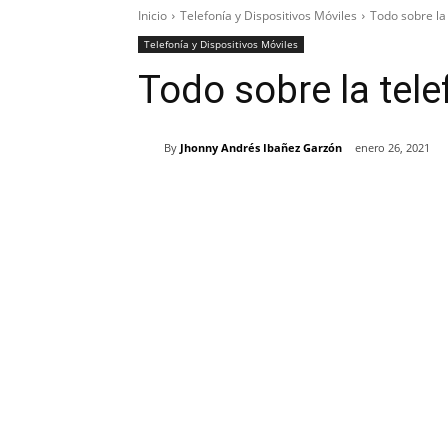
Inicio
Telefonía y Dispositivos Móviles
Todo sobre la
Telefonía y Dispositivos Móviles
Todo sobre la tel
By
Jhonny Andrés Ibañez Garzón
enero 26, 2021
Cuota