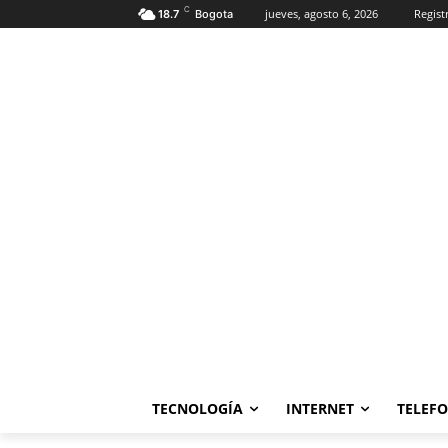
C
jueves, agosto 6, 2026
Regist
18.7
Bogota
TECNOLOGÍA
INTERNET
TELEF