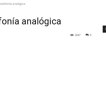
 telefonía analógica
efonía analógica
2047
0