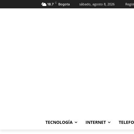
C
sábado, agosto 8, 2026
Regis
18.7
Bogota
TECNOLOGÍA
INTERNET
TELEF