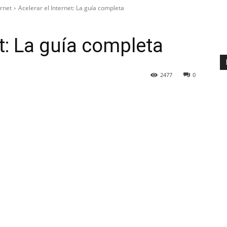
rnet
Acelerar el Internet: La guía completa
et: La guía completa
2477
0