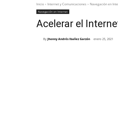
Inicio
Internet y Comunicaciones
Navegación en Inte
Navegación en Internet
Acelerar el Intern
By
Jhonny Andrés Ibañez Garzón
enero 25, 2021
Cuota